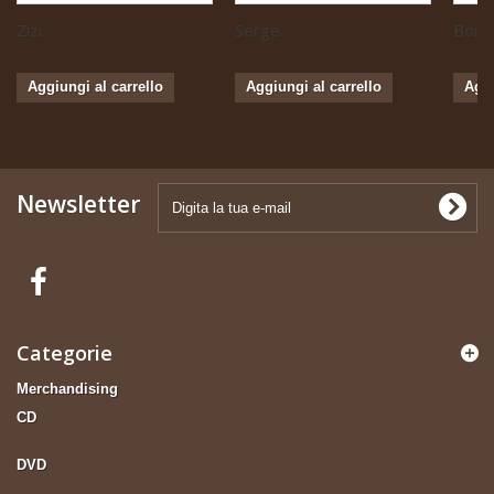
Zizi...
Serge...
Boris 
Aggiungi al carrello
Aggiungi al carrello
Aggi
Newsletter
Categorie
Merchandising
CD
DVD