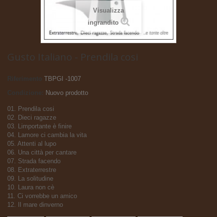
Visualizza
ingrandito
Gusto Italiano - Prendila cosi
Riferimento
TBPGI -1007
Condizione:
Nuovo prodotto
01. Prendila cosi
02. Dieci ragazze
03. Limportante è finire
04. Lamore ci cambia la vita
05. Attenti al lupo
06. Una città per cantare
07. Strada facendo
08. Extraterrestre
09. La solitudine
10. Laura non cè
11. Ci vorrebbe un amico
12. Il mare dinverno