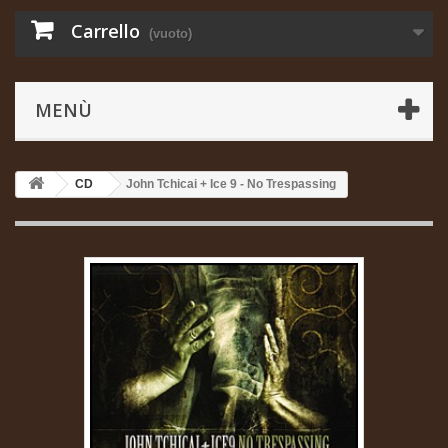
Carrello
(vuoto)
MENÙ
CD
John Tchicai + Ice 9 - No Trespassing