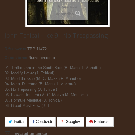
Visualizza
ingrandito
John Tchicai + Ice 9 - No Trespassing
Riferimento
TBP 11472
Condizione:
Nuovo prodotto
01. Traffic Jam in the South Side (B. Marini I. Mariotto)
02. Modify Lover (J. Tchicai)
03. Mind the Gap (M. C. Mazza F. Mariotto)
04. Metal Dilemma (B. Marini I. Mariotto)
05. No Trepassing (J. Tchicai)
06. Flowers for Jimi (M. C. Mazza M. Martinelli)
07. Formule Magique (J. Tchicai)
08. Blood Must Flow (J. T
Twitta
Condividi
Google+
Pinterest
Invia ad un amico