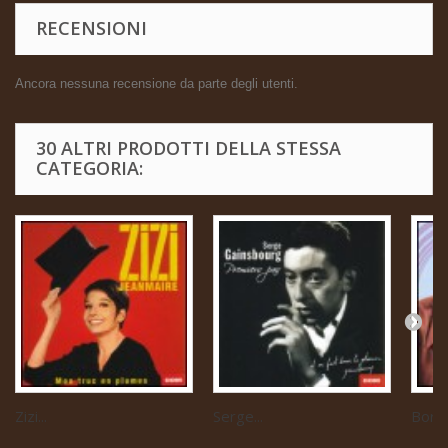
RECENSIONI
Ancora nessuna recensione da parte degli utenti.
30 ALTRI PRODOTTI DELLA STESSA
CATEGORIA:
Zizi...
Serge...
Boris 