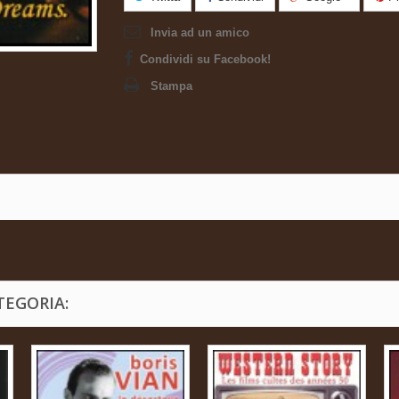
Invia ad un amico
Condividi su Facebook!
Stampa
TEGORIA: