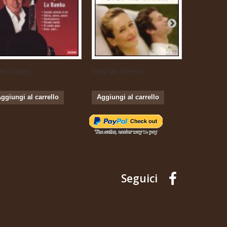
ini Lopez...
Stop au Stress
Musique...
ggiungi al carrello
Aggiungi al carrello
Aggiungi 
Seguici