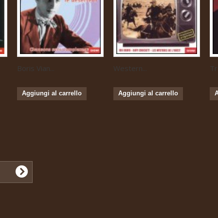
Boris Vian...
Western...
Tr
Aggiungi al carrello
Aggiungi al carrello
A