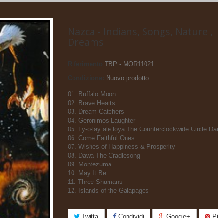
Nazca - Indians, Songs, Nature ,
Dreams
Riferimento
TBP - MOR11021
Condizione:
Nuovo prodotto
01. Buffalo Moon
02. Brave Hearts
03. Dream Catchers
04. Geronimos Laughter
05. Ly-o-lay ale loya The Counterclockwide Circle D
06. Come Faithful Ones
07. Wishes of Happiness & Prosperity
08. Dawa The Cradlesong
09. Montezuma
10. May It Be
11. Three Shamans
12. Islands of the Galapagos
Twitta
Condividi
Google+
Pi