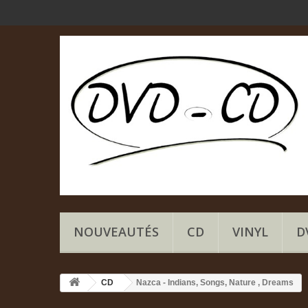
NOUVEAUTÉS
CD
VINYL
D
CD
Nazca - Indians, Songs, Nature , Dreams