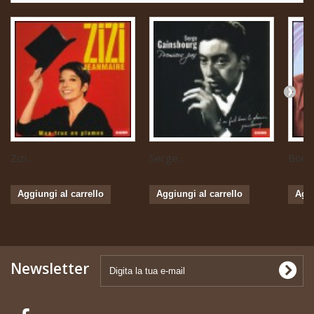
Zizi...
Serge...
Boris 
Aggiungi al carrello
Aggiungi al carrello
Aggi
Newsletter