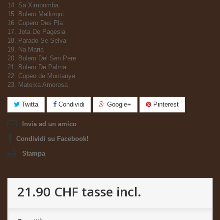
14. Sa Ximbomba
15. Bolero Mallorqui
16. Copero Des Pla
17. Jota De Pagesia
18. Parado Se Selva
19. Na Maria
20. Bolero Del Sen Pere
21. Bolero De Palma
22. Copeo de Muntanya
23. Mateixa Amorosa
Twitta
Condividi
Google+
Pinterest
Invia ad un amico
Condividi su Facebook!
Stampa
21.90 CHF
tasse incl.