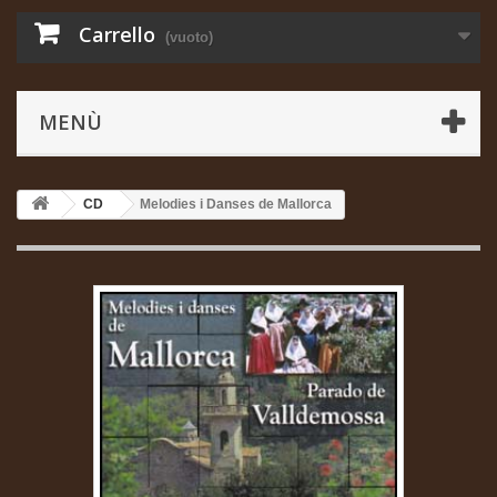
Carrello
(vuoto)
MENÙ
CD
Melodies i Danses de Mallorca