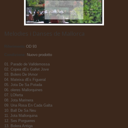
Visualizza
ingrandito
Melodies i Danses de Mallorca
Riferimento
OD 93
Condizione:
Nuovo prodotto
01. Parado de Valldemossa
02. Copea dEs Gallet Jove
03. Bolero De lAmor
04. Mateixa dEs Figueral
05. Jota De Sa Potada
06. oleres Mallorquines
07. LOferta
08. Jota Marinera
09. Una Rosa En Cada Galta
10. Ball De Sa Neu
11. Jota Mallorquina
12. Ses Porgueres
13. Bolera Antiga