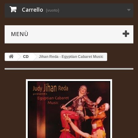
Carrello
(vuoto)
MENÙ
CD
Jihan Reda - Egyptian Cabaret Music