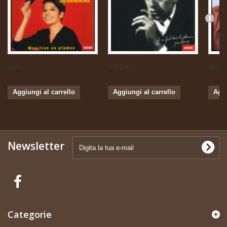
Zizi...
Serge...
Boris 
Aggiungi al carrello
Aggiungi al carrello
Aggi
Newsletter
Categorie