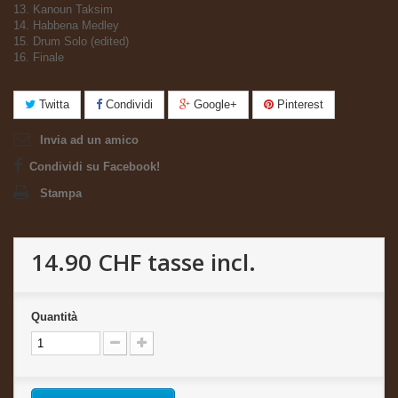
13. Kanoun Taksim
14. Habbena Medley
15. Drum Solo (edited)
16. Finale
Twitta
Condividi
Google+
Pinterest
Invia ad un amico
Condividi su Facebook!
Stampa
14.90 CHF
tasse incl.
Quantità