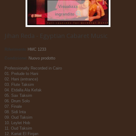
Visualizza
ingrandito
Jihan Reda - Egyptian Cabaret Music
Riferimento
HMC 1233
Condizione:
Nuovo prodotto
Professionally Recorded in Cairo
01. Prelude to Hani
02. Hani (entrance)
03. Flute Taksim
04. Etdalla Ala Kefak
05. Sax Taksim
06. Drum Solo
07. Finale
08. Sidi Inta
09. Oud Taksim
10. Leylet Hob
11. Oud Taksim
12. Kariat El Finjan