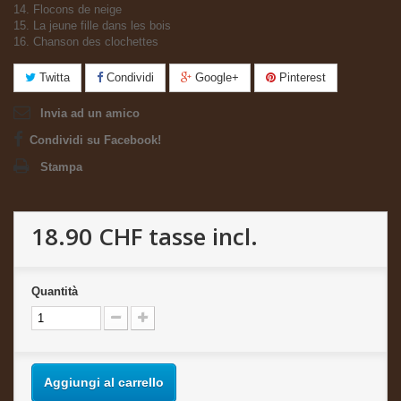
14. Flocons de neige
15. La jeune fille dans les bois
16. Chanson des clochettes
Twitta
Condividi
Google+
Pinterest
Invia ad un amico
Condividi su Facebook!
Stampa
18.90 CHF
tasse incl.
Quantità
Aggiungi al carrello