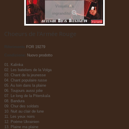
Visualizza
ingrandito
Choeurs de l'Armée Rouge
Riferimento
FOR 19279
Condizione:
Nuovo prodotto
01. Kalinka
02. Les bateliers de la Volga
03. Chant de la jeunesse
04. Chant populaire russe
05. Au loin dans la plaine
06. Toujours aussi jolie
07. Le long de la Piterskaîa
08. Bandura
09. Chur des soldats
10. Nuit au clair de lune
11. Les yeux noirs
12. Poème Ukrainien
13. Plaine ma plaine