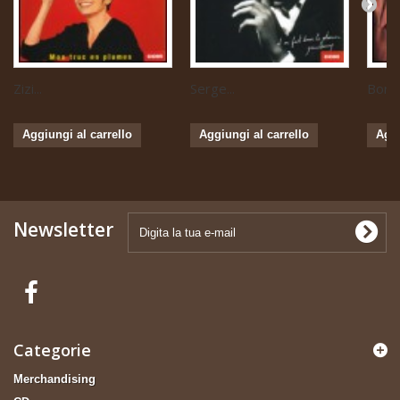
Zizi...
Serge...
Boris 
Aggiungi al carrello
Aggiungi al carrello
Aggi
Newsletter
Categorie
Merchandising