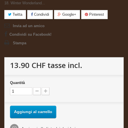
18. Winter Wonderland...
Twitta
Condividi
Google+
Pinterest
Invia ad un amico
Condividi su Facebook!
Stampa
13.90 CHF
tasse incl.
Quantità
Aggiungi al carrello