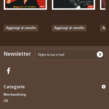
Zizi...
Serge...
Boris 
Aggiungi al carrello
Aggiungi al carrello
Aggi
Newsletter
Categorie
Merchandising
CD