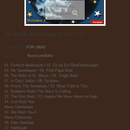
Visualizza
ingrandito
26 Noëls du Monde Entier Vol. 1
Riferimento
FOR 19042
Condizione:
Nuovo prodotto
01. Frohlich Weihnacht / 02. Es Ist Ein RosEntsprungen
03. Oh Tannebaum / 04. Petit Papa Noël
05. The Bells of St. Marys / 06. Jingle Bells
07. In Dulci Jubilo / 08. Siciliano
09. Frosty The Snowman / 10. What Child Is This
11. Sleepers Wake The Voice Is Calling
12. The First Noël / 13. Angels We Have Heard on High
14. God Rest You
Merry Gentlemen
15. We Wish You A
Merry Christmas
16. Feliz Navidad
17. Hallelujah