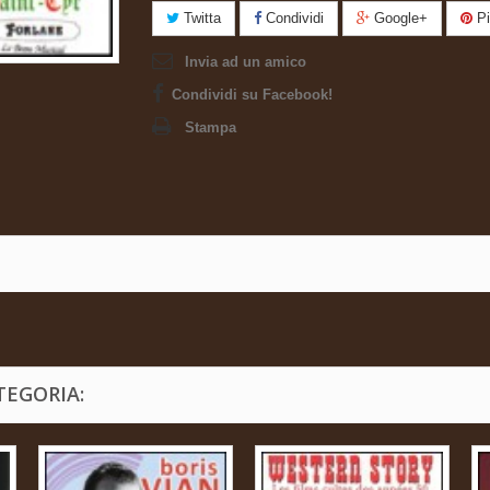
Twitta
Condividi
Google+
Pi
Invia ad un amico
Condividi su Facebook!
Stampa
TEGORIA: