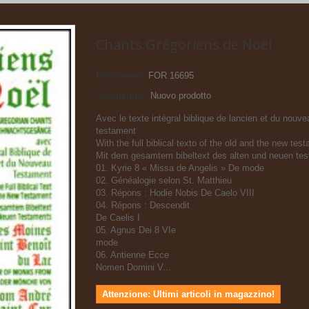
Chants Grégoriens de Noël
Riferimento
FOR 16695
Condizione:
Nuovo prodotto
Avec le texte intégral biblique de lancien et du nouve
testament
With the full biblical texto of the old and the new tes
Mit dem gesamtem bibeltext des alten und neuen te
01. Kyrie 8 « Missa de Angelis » De mode
02. Généalogie selon St. Matthieu
03. Répons : Hodie Nobis De Caelo VIII
04. Répons : Descendit
De Caelis I
05. Agnus Dei 8 VIe
mode
06. Antienne Ecce
Nomen Domini V...
Attenzione: Ultimi articoli in magazzino!