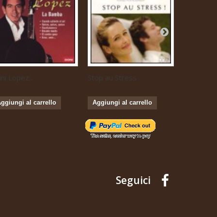
ini Lopez...
Stop au Stress
Musique...
ggiungi al carrello
Aggiungi al carrello
Aggiungi 
Seguici