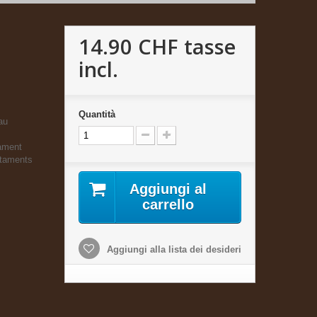
14.90 CHF
tasse
incl.
Quantità
au
tament
staments
Aggiungi al
carrello
Aggiungi alla lista dei desideri