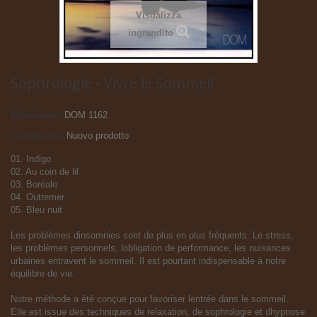
Visualizza
ingrandito
Sophrologie - Vivre le Sommeil
Riferimento
DOM 1162
Condizione:
Nuovo prodotto
01. Indigo
02. Au coin de lil
03. Boréale
04. Outremer
05. Bleu nuit
Les problèmes dinsomnies sont de plus en plus fréquents. Le stress,
les problèmes personnels, lobligation de performance, les nuisances
urbaines entravent le sommeil. Il est pourtant indispensable à notre
équilibre de vie.
Notre méthode a été conçue pour favoriser lentrée dans le sommeil.
Elle est issue des techniques de relaxation, de sophrologie et dhypnose