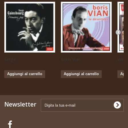
Serge...
Boris Vian...
Weste
Aggiungi al carrello
Aggiungi al carrello
Aggi
Newsletter