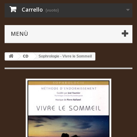
Carrello
(vuoto)
MENÙ
CD
Sophrologie - Vivre le Sommeil