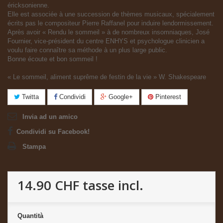
éricksonienne.
Elle est associée à une succession de thèmes musicaux, spécialement
écrits pas le compositeur Pierre Raffanel pour induire lendormissement.
Après avoir « Rendu le sommeil » à de nombreux insomniaques, José
Fournier, vice-président du centre ENHYS et psychologue clinicien a
voulu faire connaître sa méthode à un plus large public.
Bonne écoute et bon sommeil !
« Le sommeil, aliment suprême de festin de la vie » W. Shakespeare
Twitta
Condividi
Google+
Pinterest
Invia ad un amico
Condividi su Facebook!
Stampa
14.90 CHF
tasse incl.
Quantità