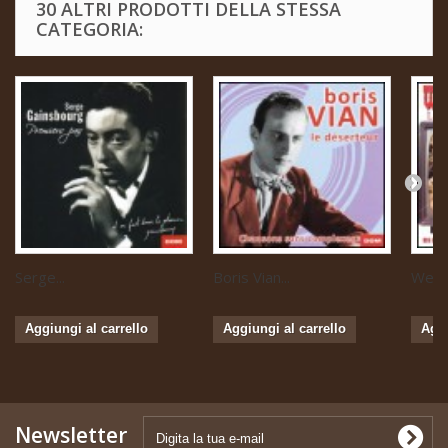
30 ALTRI PRODOTTI DELLA STESSA
CATEGORIA:
Serge...
Boris Vian...
Weste
Aggiungi al carrello
Aggiungi al carrello
Aggi
Newsletter