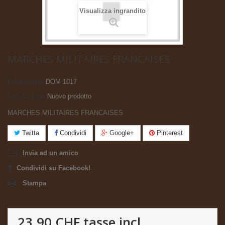
Visualizza ingrandito
MARCHES MILITAIRES FRANCAISES
Riferimento
DOM 1017
Condizione:
Nuovo prodotto
MARCHES MILITAIRES FRANCAISES
Twitta
Condividi
Google+
Pinterest
Invia ad un amico
Condividi su Facebook!
Stampa
23.90 CHF
tasse incl.