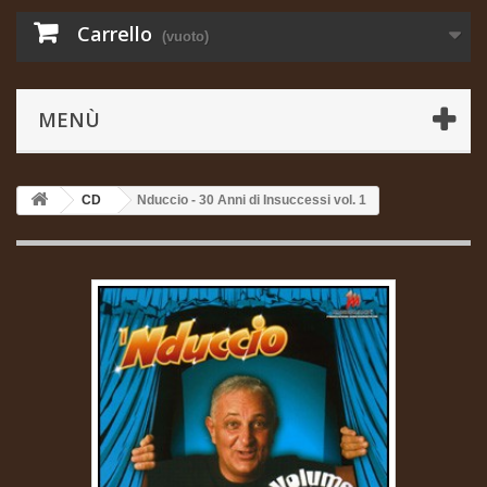
Carrello
(vuoto)
MENÙ
CD
Nduccio - 30 Anni di Insuccessi vol. 1