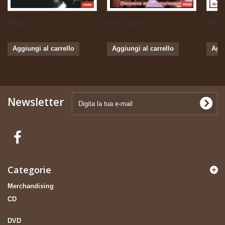
Serge...
Boris Vian...
Weste
Aggiungi al carrello
Aggiungi al carrello
Aggi
Newsletter
Categorie
Merchandising
CD
DVD