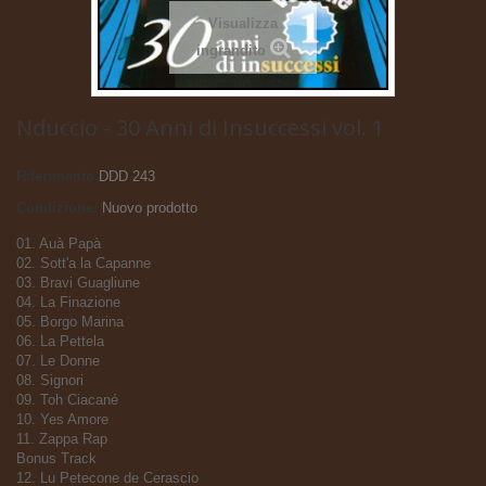
Visualizza
ingrandito
Nduccio - 30 Anni di Insuccessi vol. 1
Riferimento
DDD 243
Condizione:
Nuovo prodotto
01. Auà Papà
02. Sott'a la Capanne
03. Bravi Guagliune
04. La Finazione
05. Borgo Marina
06. La Pettela
07. Le Donne
08. Signori
09. Toh Ciacané
10. Yes Amore
11. Zappa Rap
Bonus Track
12. Lu Petecone de Cerascio