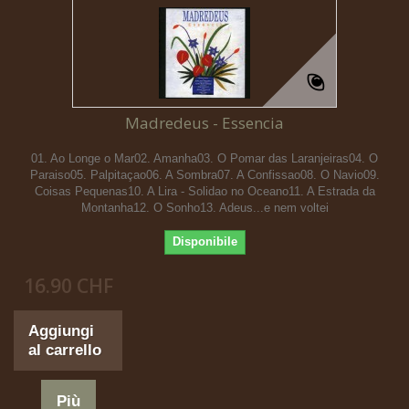
Madredeus - Essencia
01. Ao Longe o Mar02. Amanha03. O Pomar das Laranjeiras04. O
Paraiso05. Palpitaçao06. A Sombra07. A Confissao08. O Navio09.
Coisas Pequenas10. A Lira - Solidao no Oceano11. A Estrada da
Montanha12. O Sonho13. Adeus...e nem voltei
Disponibile
16.90 CHF
Aggiungi
al carrello
Più