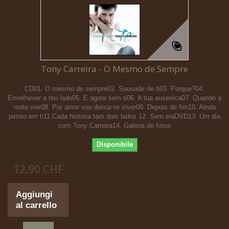
Tony Carreira - O Mesmo de Sempre
CD01. O mesmo de sempre02. Sausade de ti03. Porque?04.
Envelhever a teu lado05. E agora sem ti06. A tua ausenica07. Quando a
noite vier08. Por amor vou deixar-te viver09. Depois de fim10. Ainda
penso em ti11.Cada historia tam dois lados 12. Sem eiaDVD13. Um dia
com Tony Carreira14. Galeria de fotos
Disponibile
12.90 CHF
Aggiungi
al carrello