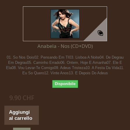
Anabela - Nos (CD+DVD)
01. So Nos Dois02. Pensando Em TI03. Lisboa A Noite04. De Degrau
Em Degrau05. Caminho Errado06. Ontem, Hoje E Amanha07. Ele E
Ela08. Vou Levar-Te Comigo09. Adeus Tristeza10. A Festa Da Vida11.
Eu So Quero12. Vinte Anos13. E Depois Do Adeus
Disponibile
9.90 CHF
Aggiungi
al carrello