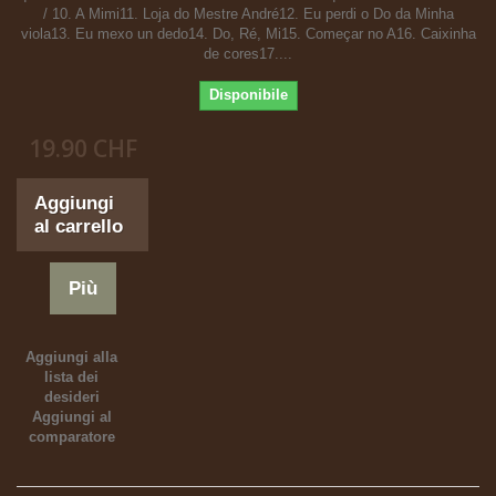
/ 10. A Mimi11. Loja do Mestre André12. Eu perdi o Do da Minha
viola13. Eu mexo un dedo14. Do, Ré, Mi15. Começar no A16. Caixinha
de cores17....
Disponibile
19.90 CHF
Aggiungi
al carrello
Più
Aggiungi alla
lista dei
desideri
Aggiungi al
comparatore