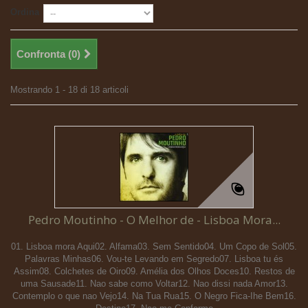
Ordina
Confronta (
0
)
Mostrando 1 - 18 di 18 articoli
Pedro Moutinho - O Melhor de - Lisboa Mora...
01. Lisboa mora Aqui02. Alfama03. Sem Sentido04. Um Copo de Sol05.
Palavras Minhas06. Vou-te Levando em Segredo07. Lisboa tu és
Assim08. Colchetes de Oiro09. Amélia dos Olhos Doces10. Restos de
uma Sausade11. Nao sabe como Voltar12. Nao dissi nada Amor13.
Contemplo o que nao Vejo14. Na Tua Rua15. O Negro Fica-Ihe Bem16.