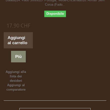
Balada)14. Fado Sonho15. Portugal, Verde-Encarnado16. Armas Sem
Coroa (Fado...
Disponibile
17.90 CHF
Aggiungi
al carrello
Più
Aggiungi alla
lista dei
desideri
Aggiungi al
comparatore