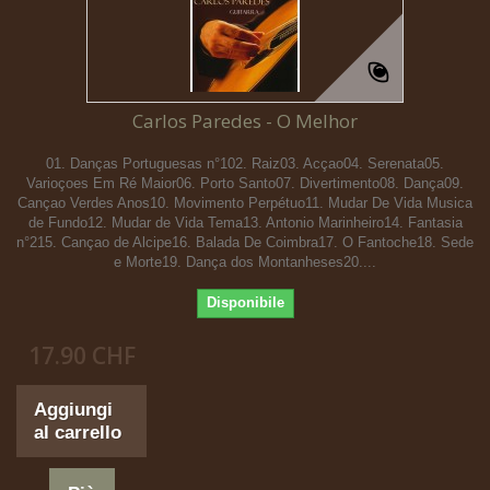
Carlos Paredes - O Melhor
01. Danças Portuguesas n°102. Raiz03. Acçao04. Serenata05.
Varioçoes Em Ré Maior06. Porto Santo07. Divertimento08. Dança09.
Cançao Verdes Anos10. Movimento Perpétuo11. Mudar De Vida Musica
de Fundo12. Mudar de Vida Tema13. Antonio Marinheiro14. Fantasia
n°215. Cançao de Alcipe16. Balada De Coimbra17. O Fantoche18. Sede
e Morte19. Dança dos Montanheses20....
Disponibile
17.90 CHF
Aggiungi
al carrello