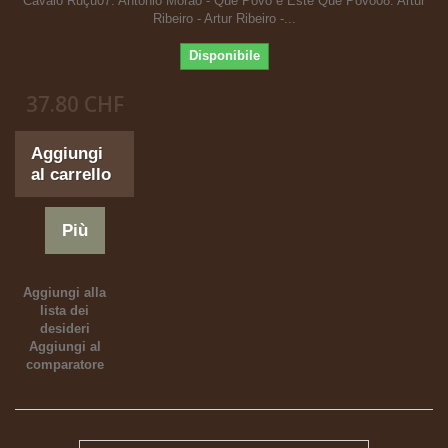
Cavalo Ruçu07. Antonio Morâo - Que Povo é Este Que Povo08. Artur
Ribeiro - Artur Ribeiro -...
Disponibile
37.80 CHF
Aggiungi
al carrello
Più
Aggiungi alla
lista dei
desideri
Aggiungi al
comparatore