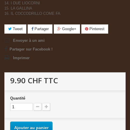
14. I DUE LIOCORNI
15. LA GALLINA
16. IL COCCODRILLO COME FA
Tweet
Partager
Google+
Pinterest
Envoyer à un ami
Partager sur Facebook !
Imprimer
9.90 CHF
TTC
Quantité
Ajouter au panier