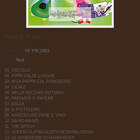
Agrandir l'image
Bulli & Pupe
Référence
VE PRCD061
État :
Neuf
01. CICCILLO
02. PIPPI CALZE LUNGHE
03. W LA PAPPA COL POMODORO
04. CICALE
05. NELLA VECCHIA FATTORIA
06. PAPAVERI E PAPERE
07. BALLA
08. IL PISTOLERO
09. MARCELLINO PANE E VINO
10. NA-NO-NA-NO
11. THE WITCH
12. SUPERCALIFRAGILISTICHESPIRALIDOSO
13. LE AVVENTURE DI MARIA ROSA