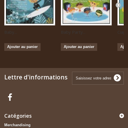
Baby...
Baby Party...
Ciapa 
Ajouter au panier
Ajouter au panier
Ajou
Lettre d'informations
Catégories
Merchandising