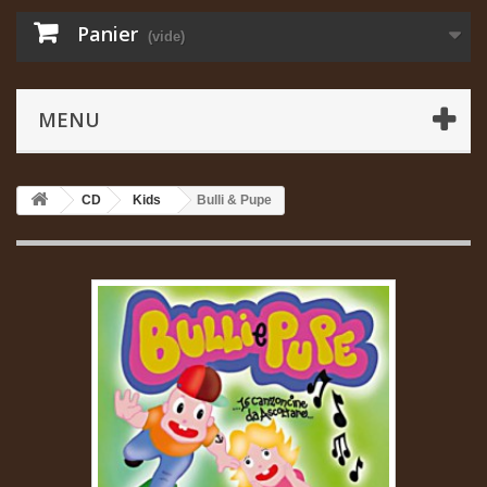
Panier
(vide)
MENU
CD
Kids
Bulli & Pupe