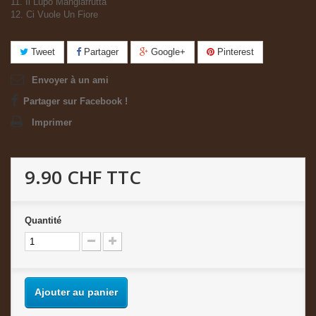
11. Il Lupo Mangiafrutta
12. Ci Vuole Un Fiore
Tweet
Partager
Google+
Pinterest
Envoyer à un ami
Partager sur Facebook !
Imprimer
9.90 CHF
TTC
Quantité
Ajouter au panier