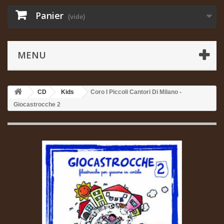
Panier
(vide)
MENU
CD
Kids
Coro I Piccoli Cantori Di Milano -
Giocastrocche 2