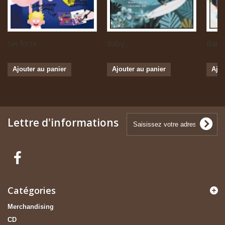
Sei forte...
Baby...
Baby 
Ajouter au panier
Ajouter au panier
Ajou
Lettre d'informations
Catégories
Merchandising
CD