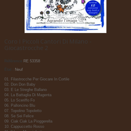
Agrandir l'image
Coro I Piccoli Cantori Di Milano -
Giocastrocche 2
Référence
RE 53358
État :
Neuf
01. Filastrocche Per Giocare In Cortile
02. Don Don Baby
03. E Le Streghe Ballano
04. La Battaglia Di Magenta
05. Lo Sceriffo Fo
06. Palloncino Blu
07. Topolino Topoletto
08. Se Sei Felice
09. Ciak Ciak La Pioggerella
10. Cappuccetto Rosso