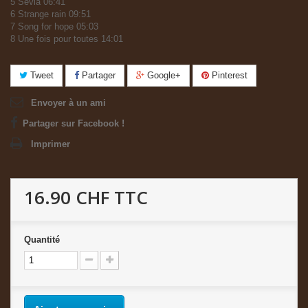
5 Sevla 06:41
6 Strange rain 09:51
7 Song for hope 05:03
8 Une fois pour toutes 14:01
Tweet
Partager
Google+
Pinterest
Envoyer à un ami
Partager sur Facebook !
Imprimer
16.90 CHF
TTC
Quantité