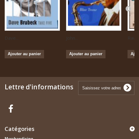
Dave...
John...
Raw B
Ajouter au panier
Ajouter au panier
Ajou
Lettre d'informations
Catégories
Merchandising