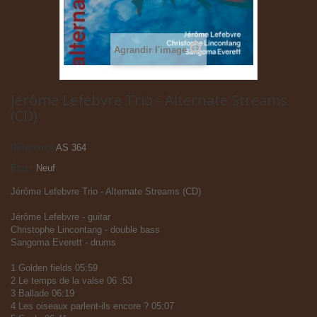
Agrandir l'image
Jérôme Lefebvre Trio - Alternate Streams
(CD)
Référence
AS 364
État :
Neuf
Jérôme Lefebvre Trio - Alternate Streams (CD)
Jérôme Lefebvre - guitar
Christophe Lincontang - double bass
Sangoma Everett - drums
1 Golden fields 05:59
2 Le temps de la valse 06 :53
3 Ballade 06:19
4 Les oiseaux parlent-ils encore ? 05:07