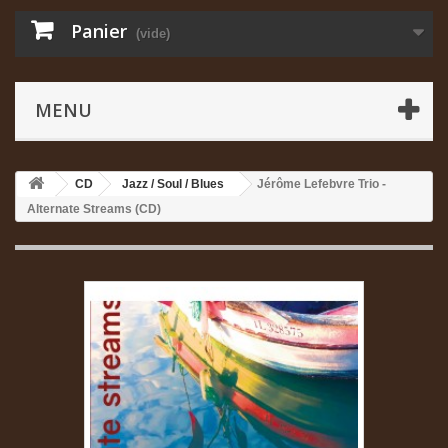
Panier
(vide)
MENU
CD
Jazz / Soul / Blues
Jérôme Lefebvre Trio -
Alternate Streams (CD)