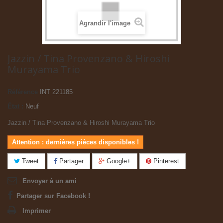
Agrandir l'image
Jazzin / Tina Provenzano & Hiroshi
Murayama Trio
Référence
INT 221185
État :
Neuf
Jazzin / Tina Provenzano & Hiroshi Murayama Trio
Attention : dernières pièces disponibles !
Tweet
Partager
Google+
Pinterest
Envoyer à un ami
Partager sur Facebook !
Imprimer