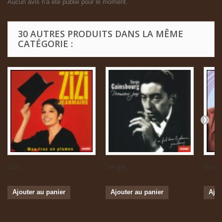
Aucun avis n'a été publié pour le moment.
30 AUTRES PRODUITS DANS LA MÊME
CATÉGORIE :
Zizi...
Serge...
Boris 
Ajouter au panier
Ajouter au panier
Ajou