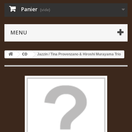
Panier
(vide)
MENU
CD
Jazzin / Tina Provenzano & Hiroshi Murayama Trio