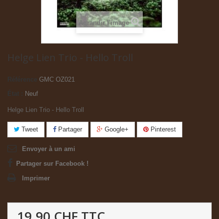
Agrandir l'image
Helge Lien Trio - Hello Troll
Référence
GMC OZ021
État :
Neuf
Helge Lien Trio - Hello Troll
Tweet
Partager
Google+
Pinterest
Envoyer à un ami
Partager sur Facebook !
Imprimer
19.90 CHF
TTC