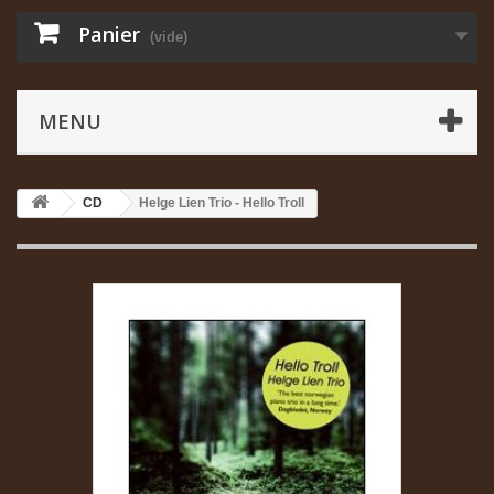
Panier
(vide)
MENU
CD
Helge Lien Trio - Hello Troll