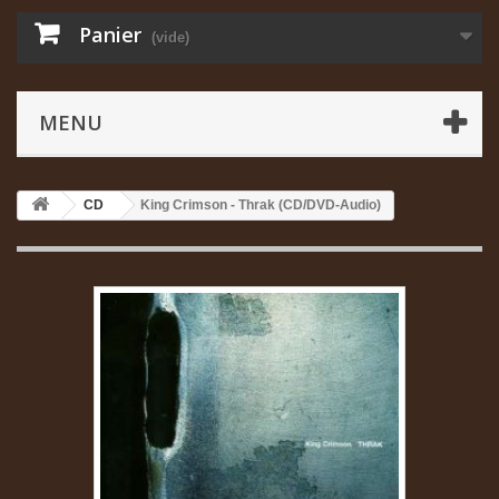
Panier
(vide)
MENU
CD
King Crimson - Thrak (CD/DVD-Audio)