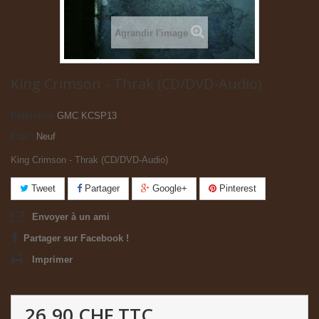
Agrandir l'image
King Crimson - Thrak (CD/DVD-Audio)
Référence
GMC KCSP13
État :
Neuf
King Crimson - Thrak (CD/DVD-Audio)
Tweet
Partager
Google+
Pinterest
Envoyer à un ami
Partager sur Facebook !
Imprimer
26.90 CHF
TTC