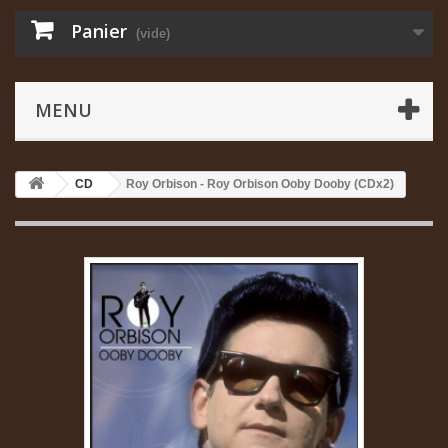
Panier
(vide)
MENU
CD
Roy Orbison - Roy Orbison Ooby Dooby (CDx2)