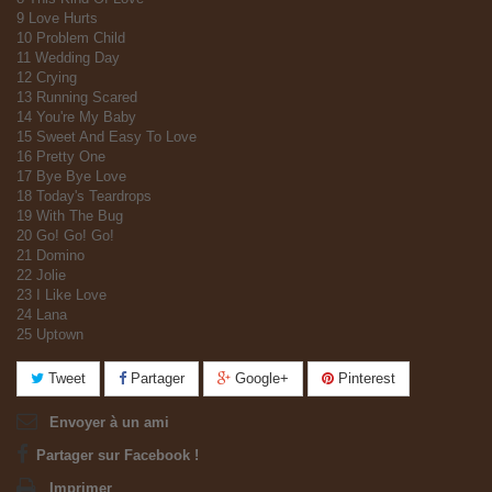
9 Love Hurts
10 Problem Child
11 Wedding Day
12 Crying
13 Running Scared
14 You're My Baby
15 Sweet And Easy To Love
16 Pretty One
17 Bye Bye Love
18 Today's Teardrops
19 With The Bug
20 Go! Go! Go!
21 Domino
22 Jolie
23 I Like Love
24 Lana
25 Uptown
Tweet
Partager
Google+
Pinterest
Envoyer à un ami
Partager sur Facebook !
Imprimer