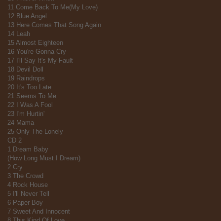
11 Come Back To Me(My Love)
12 Blue Angel
13 Here Comes That Song Again
14 Leah
15 Almost Eighteen
16 You're Gonna Cry
17 I'll Say It's My Fault
18 Devil Doll
19 Raindrops
20 It's Too Late
21 Seems To Me
22 I Was A Fool
23 I'm Hurtin'
24 Mama
25 Only The Lonely
CD 2
1 Dream Baby
(How Long Must I Dream)
2 Cry
3 The Crowd
4 Rock House
5 I'll Never Tell
6 Paper Boy
7 Sweet And Innocent
8 This Kind Of Love