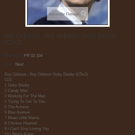
Agrandir l'image
Roy Orbison - Roy Orbison Ooby Dooby
(CDx2)
Référence
PR 02 104
État :
Neuf
Roy Orbison - Roy Orbison Ooby Dooby (CDx2)
CD1
1 Ooby Dooby
2 Candy Man
3 Working For The Man
4 Trying To Get To You
5 The Actress
6 Blue Avenue
7 Mean Little Mama
8 Chicken Hearted
9 I Can't Stop Loving You
10 I Never Knew