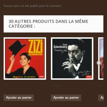
Aucun avis n'a été publié pour le moment.
30 AUTRES PRODUITS DANS LA MÊME
CATÉGORIE :
Zizi...
Serge...
Boris 
Ajouter au panier
Ajouter au panier
Ajou