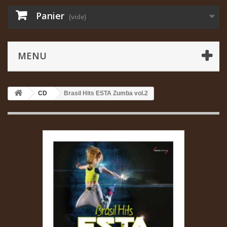
Panier
(vide)
MENU
CD
Brasil Hits ESTA Zumba vol.2