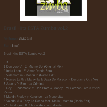
Agrandir l'image
Brasil Hits ESTA Zumba vol.2
Référence
SMX 345
État :
Neuf
Brasil Hits ESTA Zumba vol.2
CD
1 Don Lore V - El Mismo Sol (Original Mix)
2 Indra Leon - El Amor Donde Esta
3 Vidamorosa - Mosquito (Radio Edit)
4 Romeo La 8va Maravilla & Sasa De Malecon - Devorame Otra Vez
5 Juanky Y Eko - La Criminal
6 Rey El Indomable ft. Don Prats & Mandy - Mi Corazòn Late (Official
Remix)
7 Marvin Freddy y Kayanco - La Menorcita
8 Valerio M & Tony La Rocca feat. Kiello - Mamita (Radio Edit)
9 Sr Rodriguez ft. Chocolate - Se Calienta