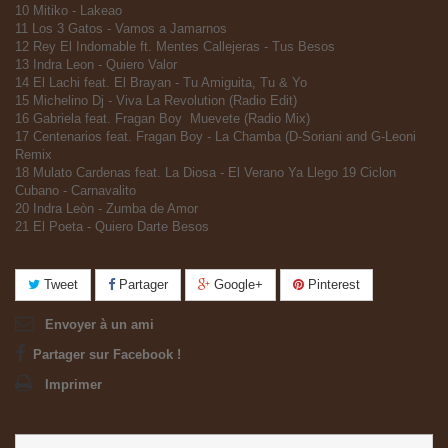
10 Mitiko - Lakeao
11 Los 3 Gatos - Vamos a Jamarnos
12 Rey El Indomable ft. Mentes Callejeras - Tus Besos
13 Indra Leon - Quiero Valor
14 El Lachi feat. El Brayan - Tu Amiguita, Tu & Yo
15 Michelino Dj - Viva La Revolution (Radio Edit)
16 Gabriela feat. Fragan Boy  Muevete (Radio Mix)
17 Centenarios feat. Fragan Boy - La Chamba (D-Soriani and G-Leoni
Remix
18 Mulato Cardenas feat. La Diosa - El Verano Ya Llego 19 Ciclon
Cubano - Carnavalito
20 Indra Leòn - Zumba de Amor
21 El Poeta - Quiero Darte Besos
Tweet
Partager
Google+
Pinterest
Envoyer à un ami
Partager sur Facebook !
Imprimer