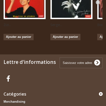
Zizi...
Serge...
Boris 
Ajouter au panier
Ajouter au panier
Ajou
Lettre d'informations
Catégories
Merchandising