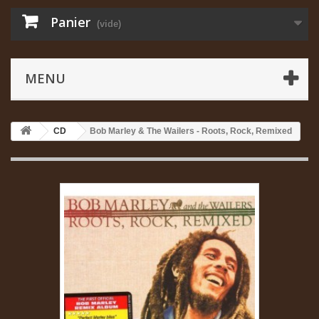
Panier
(vide)
MENU
CD
Bob Marley & The Wailers - Roots, Rock, Remixed