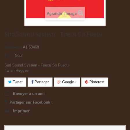
Agrandir l'image
Sud Sound System - Fuecu Su Fuecu
Référence
A1 53468
État :
Neuf
Sud Sound System - Fuecu Su Fuecu
Italian Reggae
Tweet
Partager
Google+
Pinterest
Envoyer à un ami
Partager sur Facebook !
Imprimer