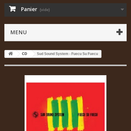
Panier
(vide)
MENU
CD
Sud Sound System - Fuecu Su Fuecu