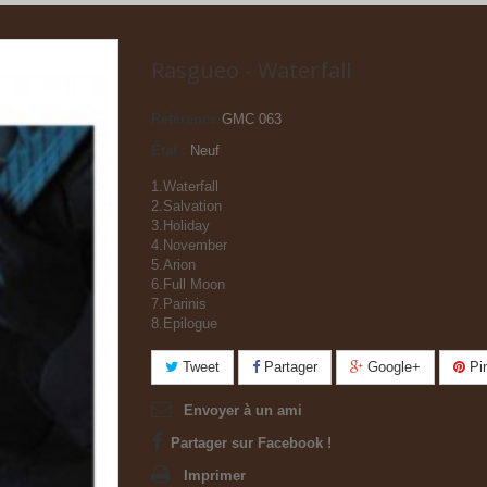
Rasgueo - Waterfall
Référence
GMC 063
État :
Neuf
1.Waterfall
2.Salvation
3.Holiday
4.November
5.Arion
6.Full Moon
7.Parinis
8.Epilogue
Tweet
Partager
Google+
Pin
Envoyer à un ami
Partager sur Facebook !
Imprimer