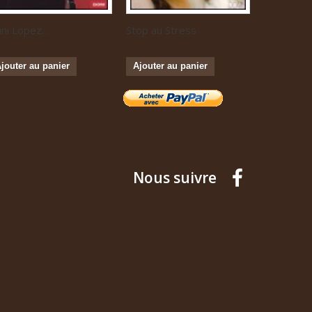
ini Lopez...
Stop au Stress
Musique...
jouter au panier
Ajouter au panier
Ajouter a
Nous suivre