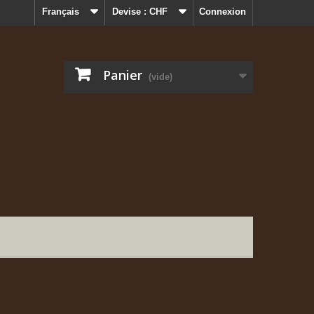
Français
Devise :
CHF
Connexion
Panier
(vide)