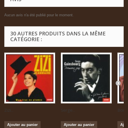
Aucun avis n'a été publié pour le moment.
30 AUTRES PRODUITS DANS LA MÊME
CATÉGORIE :
Zizi...
Serge...
Boris 
Ajouter au panier
Ajouter au panier
Ajou