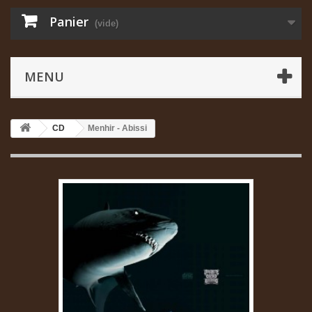
Panier
(vide)
MENU
CD
Menhir - Abissi