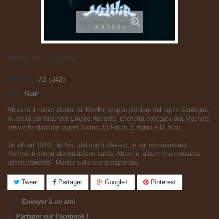
Agrandir l'image
Menhir - Abissi
Référence
A1 53425
État :
Neuf
Abissi è il nuovo album dei Menhir, gruppo pioniere del rap in Sardegna,
in uscita per Machete Empire Records, etichetta collegata alla Machete
crew e fondata dai rapper Salmo, El Raton, Enigma e Dj Slait.
Un album 100% hip hop, dai suoni classici, in cui non mancano
riferimenti sonori alla tradizione sarda. Abissi è lalbum che consacra
definitivamente i Menhir sulla scena nazionale.
Tweet
Partager
Google+
Pinterest
Envoyer à un ami
Partager sur Facebook !