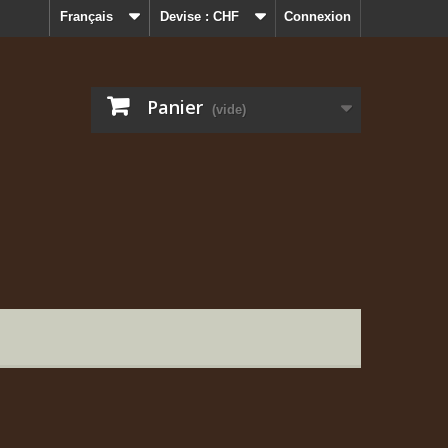
Français
Devise :
CHF
Connexion
Panier
(vide)