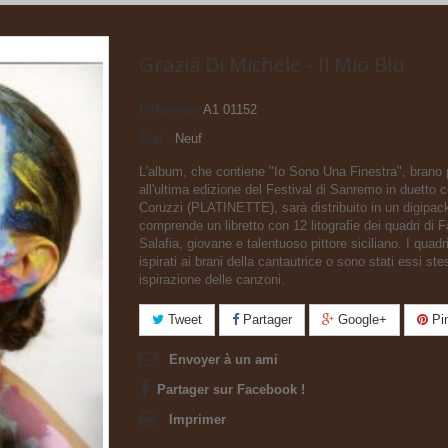
Grazia Di Michele - Il Mio Blu
Référence
A1 01152
État :
Neuf
L'album, che contiene "Io Sono Una Finestra", brano 
all'ultima edizione del Festival di Sanremo in duetto
Coruzzi (PLATINETTE), sarà distribuito in un digipac
comprende un libretto con 12 litografie dei quadri di F
Salafia, giovane e talentuoso pittore siciliano. I quadr
ispirati ai brani della cantautrice o sono stati essi ste
ispirazione delle canzoni.
Tweet
Partager
Google+
Pin
Envoyer à un ami
Partager sur Facebook !
Imprimer