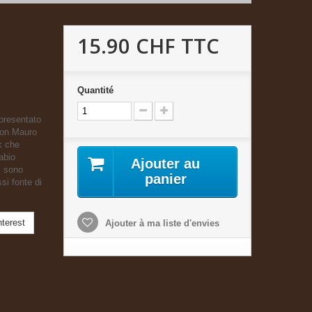
15.90 CHF
TTC
Quantité
presentato
 con Mauro
k che
abio
Ajouter au
i sono
panier
ssi fonte di
terest
Ajouter à ma liste d'envies