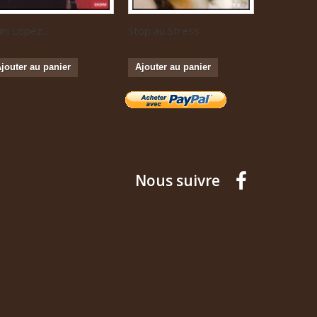
ini Lopez...
Stop au Stress
Musique...
jouter au panier
Ajouter au panier
Ajouter a
Nous suivre