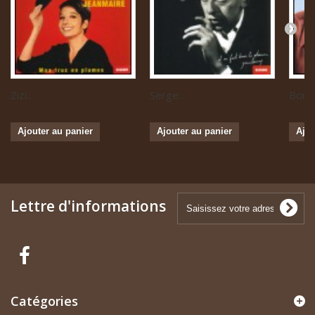
Zizi...
Serge...
Boris 
Ajouter au panier
Ajouter au panier
Ajou
Lettre d'informations
Catégories