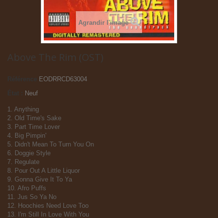
Agrandir l'image
Above The Rim (OST)
Référence
EODRRCD63004
État :
Neuf
1. Anything
2. Old Time's Sake
3. Part Time Lover
4. Big Pimpin'
5. Didn't Mean To Turn You On
6. Doggie Style
7. Regulate
8. Pour Out A Little Liquor
9. Gonna Give It To Ya
10. Afro Puffs
11. Jus So Ya No
12. Hoochies Need Love Too
13. I'm Still In Love With You