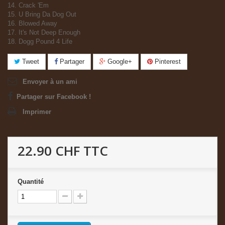
14. Crack 'Em
15. U Bring Da Dog Out
16. Blowed Away
17. It's Not Deep Enough
18. Dogg Pound 4 Life
Tweet
Partager
Google+
Pinterest
Envoyer à un ami
Partager sur Facebook !
Imprimer
22.90 CHF
TTC
Quantité