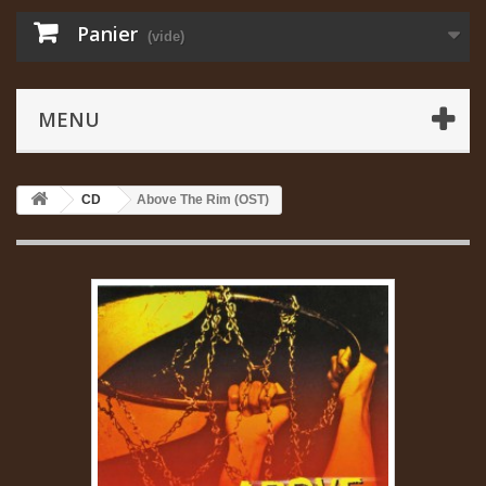
Panier
(vide)
MENU
CD
Above The Rim (OST)