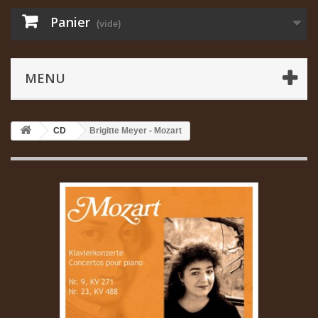
Panier
(vide)
MENU
CD
Brigitte Meyer - Mozart