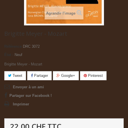
Agrandir l'image
Brigitte Meyer - Mozart
Référence
DRC 3072
État :
Neuf
Brigitte Meyer - Mozart
Tweet
Partager
Google+
Pinterest
Envoyer à un ami
Partager sur Facebook !
Imprimer
22.00 CHF
TTC