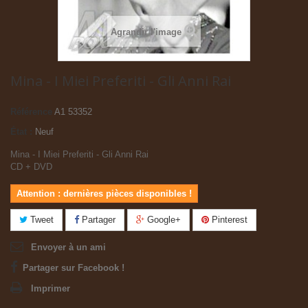
Agrandir l'image
Mina - I Miei Preferiti - Gli Anni Rai
Référence
A1 53352
État :
Neuf
Mina - I Miei Preferiti - Gli Anni Rai
CD + DVD
Attention : dernières pièces disponibles !
Tweet
Partager
Google+
Pinterest
Envoyer à un ami
Partager sur Facebook !
Imprimer