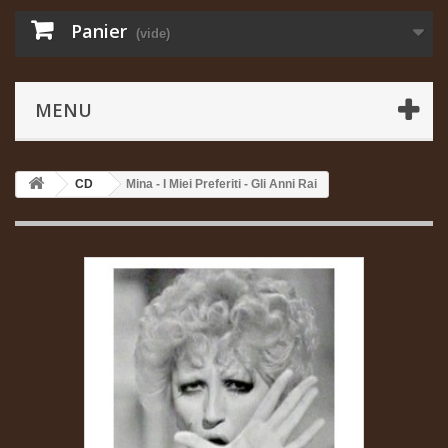
Panier
(vide)
MENU
CD
Mina - I Miei Preferiti - Gli Anni Rai