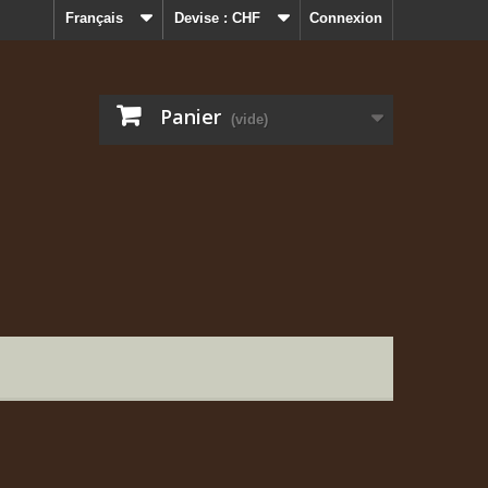
Français
Devise :
CHF
Connexion
Panier
(vide)