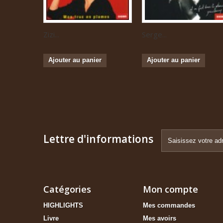
Zizi...
Serge...
Ajouter au panier
Ajouter au panier
Lettre d'informations
Catégories
Mon compte
HIGHLIGHTS
Mes commandes
Livre
Mes avoirs