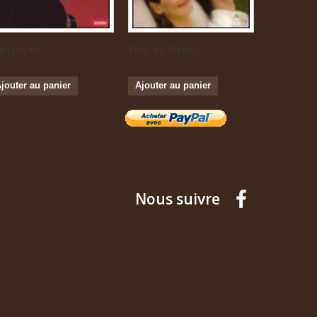
ini Lopez...
Stop au Stress
Musique...
jouter au panier
Ajouter au panier
Ajouter a
Nous suivre