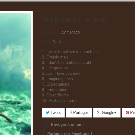
The Boomers - Midway
Référence
ACD10372
État :
Neuf
1. I want to believe in something
2. Greedy man
3. I don't feel particularly old
4. Life goes on
5. Can I love you now
6. Imaginary lines
7. Expectations
8. I remember
9. Objectify me
10. Politically correct
Tweet
Partager
Google+
Pin
Envoyer à un ami
Partager sur Facebook !