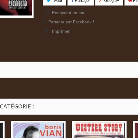
Tweet
Partager
Google+
Pin
Envoyer à un ami
Partager sur Facebook !
Imprimer
CATÉGORIE :