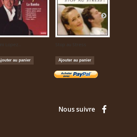
ini Lopez...
Stop au Stress
Musique...
jouter au panier
Ajouter au panier
Ajouter a
Nous suivre