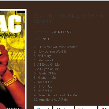
2pac - Nu-Mixx Klazzics (Explicit
Version)
Référence
EOKOCCD9530
État :
Neuf
1. 2 Of Amerikaz Most Wanted
2. How Do You Want It
3. Hail Mary
4. Life Goes On
5. All Eyes On Me
5. All Eyez on Me
6. Hearts Of Men
6. Heartz of Men
7. Toss It Up
8. Hit 'em Up
8. Hit Em Up
9. Never Had a Friend Like Me
10. Ambitionz Az A Rider