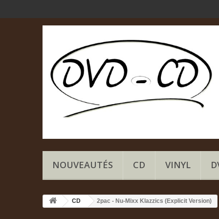
NOUVEAUTÉS
CD
VINYL
D
CD
2pac - Nu-Mixx Klazzics (Explicit Version)