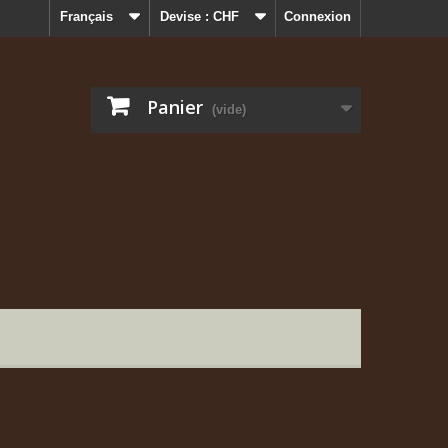
Français
Devise :
CHF
Connexion
Panier
(vide)