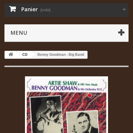
Panier
(vide)
MENU
CD
Benny Goodman - Big Band