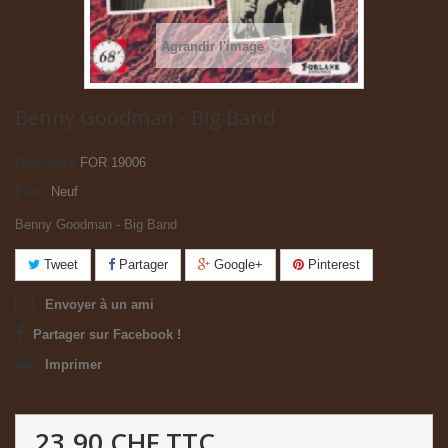
Agrandir l'image
Benny Goodman - Big Band
Référence
FOR 19006
État :
Neuf
Benny Goodman - Big Band
Tweet
Partager
Google+
Pinterest
Envoyer à un ami
Partager sur Facebook !
Imprimer
23.90 CHF
TTC