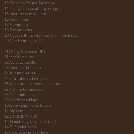
13.Don't cry for me Argentina
14.The wind beneath my wings
15.Just the way you are
16.Moon river
17.Summer wind
18.Red red wine
19.I guess that's why they call it the blues
20.Candle in the wind
CD 2 (by Sessions-UK)
01.And I love her
02.Massachusetts
03.Love on the rocks
04.Autumn leaves
05.I will always love you
06.When a man loves a woman
07.Fly me to the moon
08.Nice and easy
09.Careless whisper
10.Strawberry fields forever
11.My way
12.Song sung blue
13.Goodbye yellow brick road
14.El condor pasa
15.How deep is your love