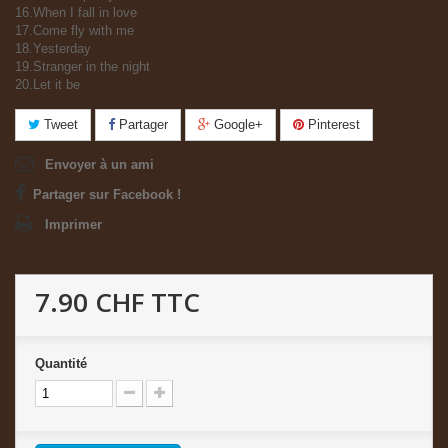
16.When I fall in love
17.Come fly with me
18.Yesterday
19.Stranger in the night
20.Let it be
Tweet
Partager
Google+
Pinterest
Envoyer à un ami
Partager sur Facebook !
Imprimer
7.90 CHF
TTC
Quantité