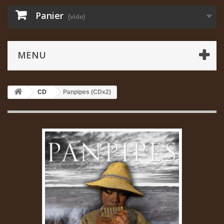
Panier
(vide)
MENU
CD
Panpipes (CDx2)