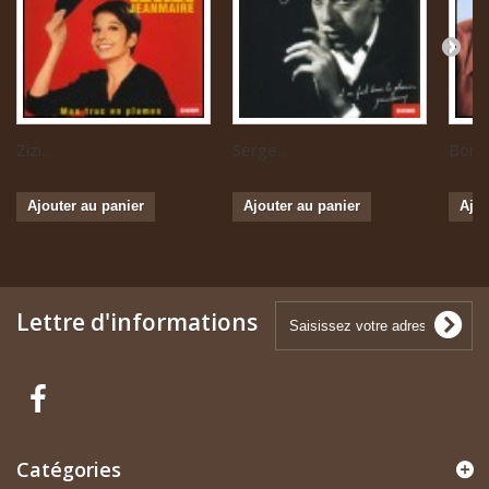
Zizi...
Serge...
Boris 
Ajouter au panier
Ajouter au panier
Ajou
Lettre d'informations
Catégories