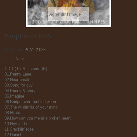
Agrandir l'image
Panpipes (CDx2)
Référence
PLAY 2-036
État :
Neuf
CD 1 ( by Sessions-UK)
01.Penny Lane
02.Heartbreaker
03.Song for guy
04.Ebony & Ivory
05.Imagine
06.Bridge over troubled water
07.The windmills of your mind
08.Nikita
09.How can you mend a broken heart
10.Hey Jude
11.Cracklin' rose
12.Daniel