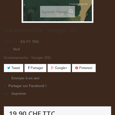
Agrandir l'image
Scaramanouche - Voyager 2011
Référence
EG FY 7041
État :
Neuf
Scaramanouche - Voyager 2011
Tweet
Partager
Google+
Pinterest
Envoyer à un ami
Partager sur Facebook !
Imprimer
19.90 CHF
TTC