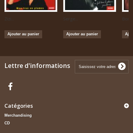
Zizi...
Serge...
Boris 
Ajouter au panier
Ajouter au panier
Ajou
Lettre d'informations
Catégories
Merchandising
CD