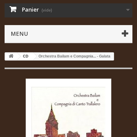
Panier
(vide)
MENU
CD
Orchestra Bailam e Compagnia... - Galata