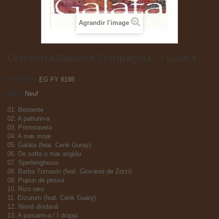
Agrandir l'image
Orchestra Bailam e Compagnia... - Galata
Référence
EG FY 8198
État :
Neuf
01. Bestente
02. A pattunn-a
03. Primmaveia
04. A mæ moæ
05. Galata (feat. Cenk Guray)
06. De sotta o mæ angiôu
07. Sperlengheuia
08. Barba Tumaxin (feat. Giovanni de Zorzi)
09. Pupun de pessa
10. Rizo ræo
11. Erzurum (feat. Cenk Guary)
12. Ninnâ dindanâ
13. A paisann-a / I drappi