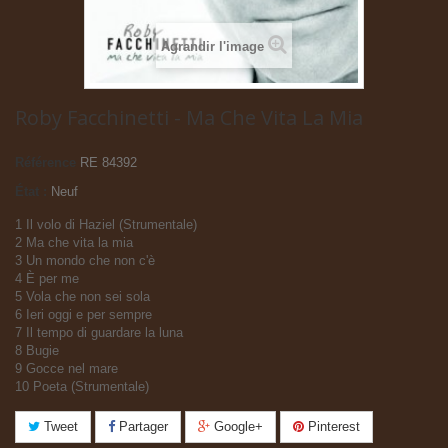
Agrandir l'image
Roby Facchinetti - Ma Che Vita La Mia
Référence
RE 84392
État :
Neuf
1 Il volo di Haziel (Strumentale)
2 Ma che vita la mia
3 Un mondo che non c'è
4 È per me
5 Vola che non sei sola
6 Ieri oggi e per sempre
7 Il tempo di guardare la luna
8 Bugie
9 Gocce nel mare
10 Poeta (Strumentale)
Tweet
Partager
Google+
Pinterest