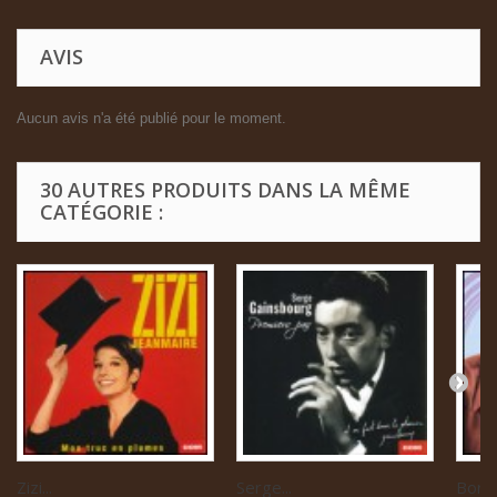
AVIS
Aucun avis n'a été publié pour le moment.
30 AUTRES PRODUITS DANS LA MÊME
CATÉGORIE :
Zizi...
Serge...
Boris 