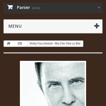
Panier
(vide)
MENU
CD
Roby Facchinetti - Ma Che Vita La Mia