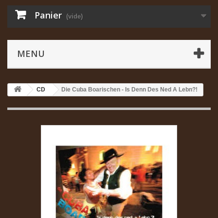
Panier
(vide)
MENU
CD
Die Cuba Boarischen - Is Denn Des Ned A Lebn?!