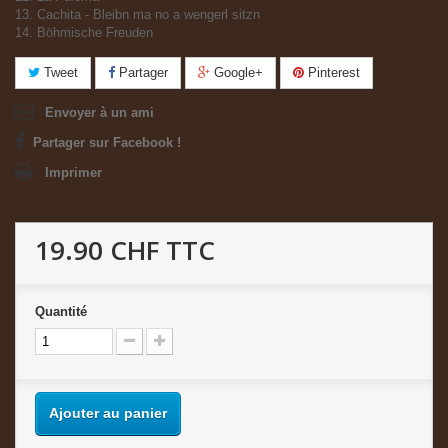
13. Cachita - Bleibn ma no a wengerl sitzn
14. Böhmische Freuden
Tweet
Partager
Google+
Pinterest
Envoyer à un ami
Partager sur Facebook !
Imprimer
19.90 CHF
TTC
Quantité
Ajouter au panier