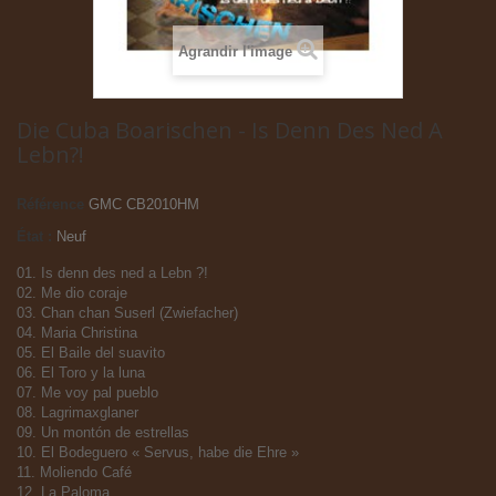
Agrandir l'image
Die Cuba Boarischen - Is Denn Des Ned A
Lebn?!
Référence
GMC CB2010HM
État :
Neuf
01. Is denn des ned a Lebn ?!
02. Me dio coraje
03. Chan chan Suserl (Zwiefacher)
04. Maria Christina
05. El Baile del suavito
06. El Toro y la luna
07. Me voy pal pueblo
08. Lagrimaxglaner
09. Un montón de estrellas
10. El Bodeguero « Servus, habe die Ehre »
11. Moliendo Café
12. La Paloma