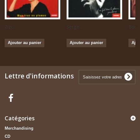
Zizi...
Serge...
Boris 
Ajouter au panier
Ajouter au panier
Ajou
Lettre d'informations
Catégories
Merchandising
CD