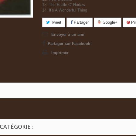
13. The Battle O' Harlaw
14. It's A Wonderful Thing
Tweet
Partager
Google+
Pin
Envoyer à un ami
Partager sur Facebook !
Imprimer
CATÉGORIE :