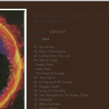
North Sea Gas - The Fire & The 
of Scotland
Référence
CDITV 827
État :
Neuf
01. Aye No No
02. Back O Bennachie
03. Calling Doon The Line
04. Set of Tunes:
- Franks Reel
- Hulls Reel
- The Road To Errogie
05. Tide Full In
06. Im Having A Bit Tonight
07. Maggie Lauder
08. Song For The Mira
09. The Standard On The Braes O Mar
10. Windmills
11. White Cockade
12. Fear a Bhata