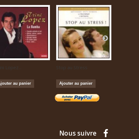
ini Lopez...
Stop au Stress
Musique...
jouter au panier
Ajouter au panier
Ajouter a
Nous suivre