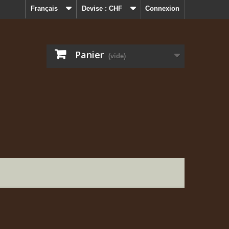
Français
Devise :
CHF
Connexion
Panier
(vide)