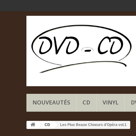
NOUVEAUTÉS
CD
VINYL
D
CD
Les Plus Beaux Choeurs d'Opéra vol.1