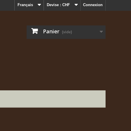
Français
Devise :
CHF
Connexion
Panier
(vide)