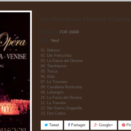
Les Plus Beaux Choeurs d'Opéra 
Référence
FOR 16668
État :
Neuf
01. Nabuco
02. Der Freischütz
03. La Foeza del Destino
04. Tannhäuser
05. Tosca
06. Aida
07. Le Trouvere
08. Cavalleria Rusticana
09. Lohengrin
10. La Forza del Destino
11. La Traviata
12. Noi Siamo Zingarelle
13. Don Carlos
Tweet
Partager
Google+
Pin