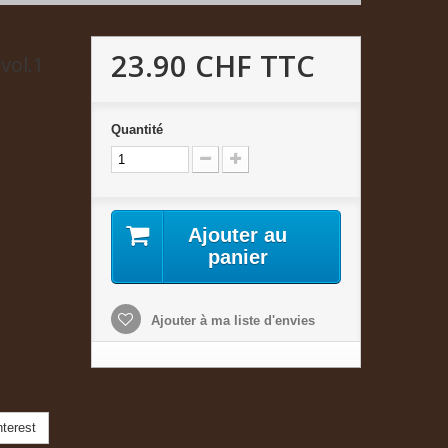
23.90 CHF
TTC
vol.1
Quantité
Ajouter au
panier
Ajouter à ma liste d'envies
terest