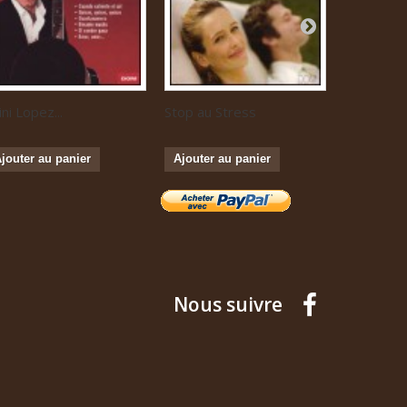
ini Lopez...
Stop au Stress
Musique...
jouter au panier
Ajouter au panier
Ajouter a
Nous suivre