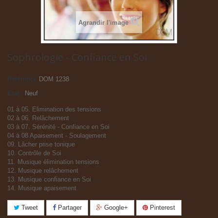
Agrandir l'image
Sophrologie - Confiance en Soi
Référence
DOM 1238
État :
Neuf
01 à 05. Elimination des tensions
02 à 06. Relâchement
03 à 07. Sérénité - Confiance en Soi
04 à 08 Apaisement - Soulagement
09. Lâcher prise tonique
10. Contrôle de Soi
11. Musique élimination tensions
12. Musique relâchement
13. Musique confiance en Soi
14. Musique apaisement
Tweet
Partager
Google+
Pinterest