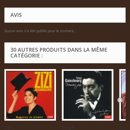
AVIS
Aucun avis n'a été publié pour le moment.
30 AUTRES PRODUITS DANS LA MÊME
CATÉGORIE :
Zizi...
Serge...
Boris 