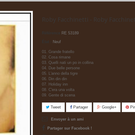
Roby Facchinetti - Roby Facchinet
Référence
RE 53189
État :
Neuf
01. Grande fratello
02. Cosa rimane
03. Quelli nati un po in collina
04. Due belle persone
05. L'anno della tigre
06. Din din din
07. Holiday inn
08. C'era una volta
09. Gente di scena
Tweet
Partager
Google+
Pin
Envoyer à un ami
Partager sur Facebook !