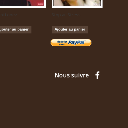
ini Lopez...
Stop au Stress
Musique...
jouter au panier
Ajouter au panier
Ajouter a
Nous suivre