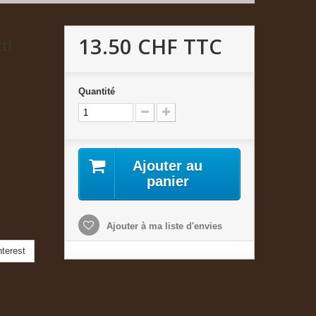
13.50 CHF
TTC
ti
Quantité
Ajouter au
panier
Ajouter à ma liste d'envies
terest