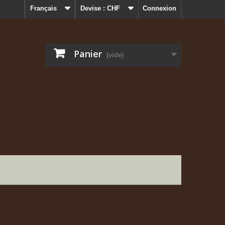
Français
Devise :
CHF
Connexion
Panier
(vide)