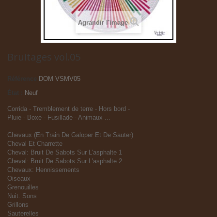
Agrandir l'image
Bruitages vol.05
Référence
DOM VSMV05
État :
Neuf
Corrida - Tremblement de terre - Hors bord -
Pluie - Boxe - Fusillade - Animaux ...
Chevaux (En Train De Galoper Et De Sauter)
Cheval Et Charrette
Cheval: Bruit De Sabots Sur L'asphalte 1
Cheval: Bruit De Sabots Sur L'asphalte 2
Chevaux: Hennissements
Oiseaux
Grenouilles
Nuit: Sons
Grillons
Sauterelles