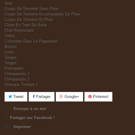
Vent
Coups De Tonnerre Sans Pluie
Coups De Tonnerre Accompagnés De Pluie
Coups De Tonnerre Et Pluie
Chien En Train De Boire
Chat Ronronnant
Odies
Colombes Dans Le Pigeonnier
Bovins
Lions
Singes
Singes
Perroquets
Chimpanzés 1
Chimpanzés 2
Chevaux Trottant 1
Tweet
Partager
Google+
Pinterest
Envoyer à un ami
Partager sur Facebook !
Imprimer