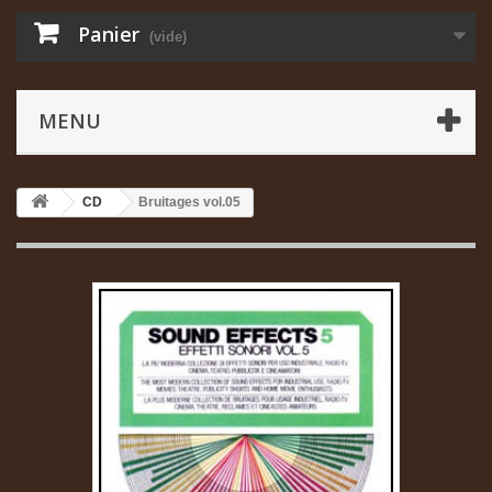
Panier
(vide)
MENU
CD
Bruitages vol.05