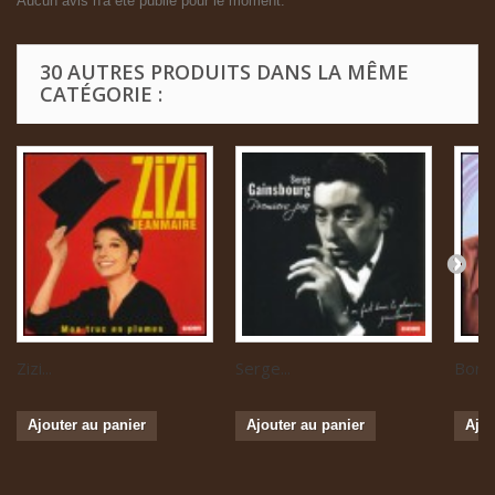
Aucun avis n'a été publié pour le moment.
30 AUTRES PRODUITS DANS LA MÊME
CATÉGORIE :
Zizi...
Serge...
Boris 
Ajouter au panier
Ajouter au panier
Ajou