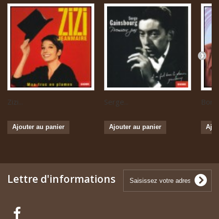
Zizi...
Serge...
Boris 
Ajouter au panier
Ajouter au panier
Ajou
Lettre d'informations