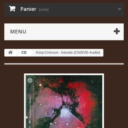
Panier
(vide)
MENU
CD
King Crimson - Islands (CD/DVD-Audio)