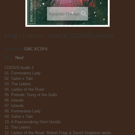
Agrandir l'image
King Crimson - Islands (CD/DVD-Audio)
Référence
GMC KCSP4
État :
Neuf
CD/DVD-Audio 1
01. Formentera Lady
02. Sailor´s Tale
03. The Letters
04. Ladies of the Road
05. Prelude: Song of the Gulls
06. Islands
07. Islands
08. Formentera Lady
09. Sailor´s Tale
10. A Peacemaking Stint Unrolls
11. The Letters
12. Ladies of the Road: Robert Fripp & David Singleton remix