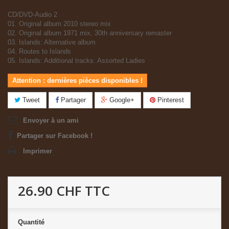
CD/DVD-Audio 2
01. Original album 2010 stereo mix
02. Original album 1971 mix, 30th anniversary remaster
03. Islands: Alternative album
04. Routes to Islands
05. Islands: Additional tracks: Assorted Ladies
Attention : dernières pièces disponibles !
Tweet
Partager
Google+
Pinterest
Envoyer à un ami
Partager sur Facebook !
Imprimer
26.90 CHF
TTC
Quantité