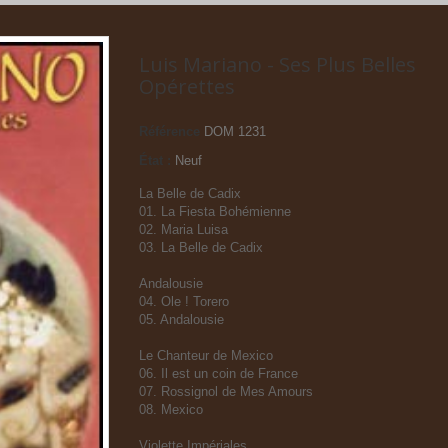
Luis Mariano - Ses Plus Belles
Opérettes
Référence
DOM 1231
État :
Neuf
La Belle de Cadix
01. La Fiesta Bohémienne
02. Maria Luisa
03. La Belle de Cadix
Andalousie
04. Ole ! Torero
05. Andalousie
Le Chanteur de Mexico
06. Il est un coin de France
07. Rossignol de Mes Amours
08. Mexico
Violette Impériales