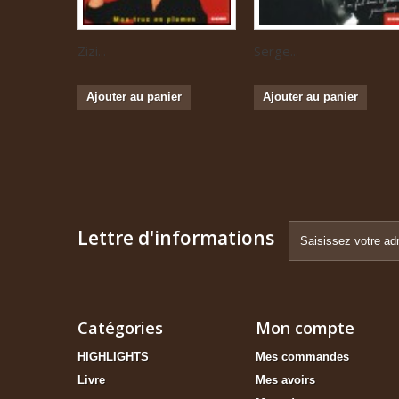
Zizi...
Serge...
Ajouter au panier
Ajouter au panier
Lettre d'informations
Catégories
Mon compte
HIGHLIGHTS
Mes commandes
Livre
Mes avoirs