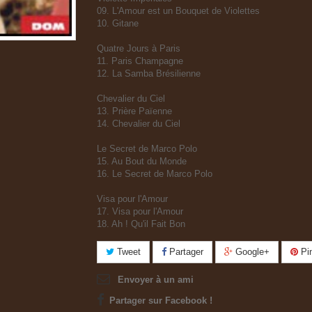
09. L'Amour est un Bouquet de Violettes
10. Gitane
Quatre Jours à Paris
11. Paris Champagne
12. La Samba Brésilienne
Chevalier du Ciel
13. Prière Païenne
14. Chevalier du Ciel
Le Secret de Marco Polo
15. Au Bout du Monde
16. Le Secret de Marco Polo
Visa pour l'Amour
17. Visa pour l'Amour
18. Ah ! Qu'il Fait Bon
Tweet
Partager
Google+
Pin
Envoyer à un ami
Partager sur Facebook !