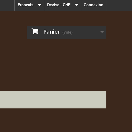
Français
Devise :
CHF
Connexion
Panier
(vide)