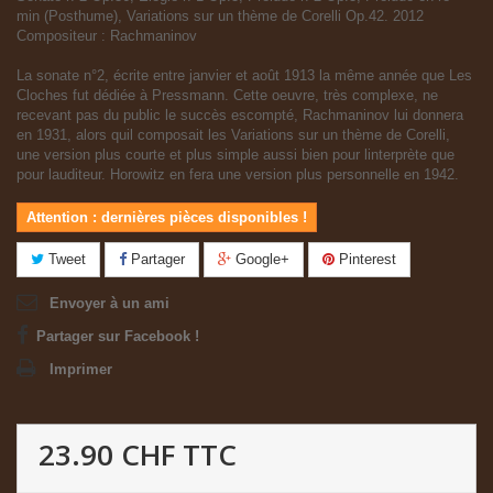
min (Posthume), Variations sur un thème de Corelli Op.42. 2012
Compositeur : Rachmaninov
La sonate n°2, écrite entre janvier et août 1913 la même année que Les
Cloches fut dédiée à Pressmann. Cette oeuvre, très complexe, ne
recevant pas du public le succès escompté, Rachmaninov lui donnera
en 1931, alors quil composait les Variations sur un thème de Corelli,
une version plus courte et plus simple aussi bien pour linterprète que
pour lauditeur. Horowitz en fera une version plus personnelle en 1942.
Attention : dernières pièces disponibles !
Tweet
Partager
Google+
Pinterest
Envoyer à un ami
Partager sur Facebook !
Imprimer
23.90 CHF
TTC