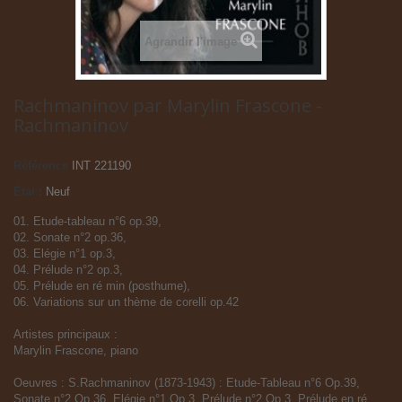
Agrandir l'image
Rachmaninov par Marylin Frascone -
Rachmaninov
Référence
INT 221190
État :
Neuf
01. Etude-tableau n°6 op.39,
02. Sonate n°2 op.36,
03. Elégie n°1 op.3,
04. Prélude n°2 op.3,
05. Prélude en ré min (posthume),
06. Variations sur un thème de corelli op.42
Artistes principaux :
Marylin Frascone, piano
Oeuvres : S.Rachmaninov (1873-1943) : Etude-Tableau n°6 Op.39,
Sonate n°2 Op.36, Elégie n°1 Op.3, Prélude n°2 Op.3, Prélude en ré