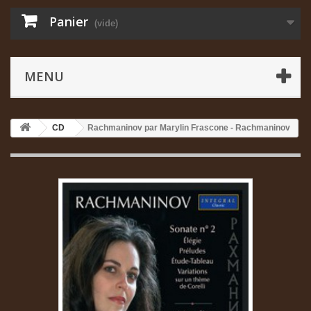
Panier
(vide)
MENU
CD
Rachmaninov par Marylin Frascone - Rachmaninov