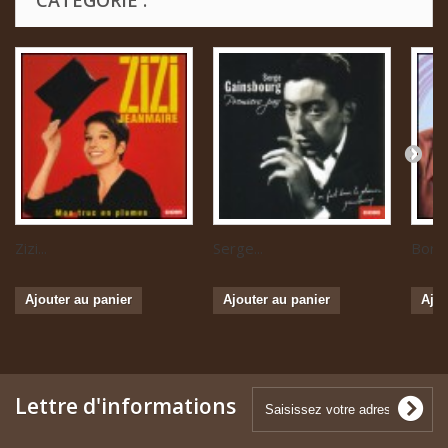
Zizi...
Serge...
Boris 
Ajouter au panier
Ajouter au panier
Ajou
Lettre d'informations