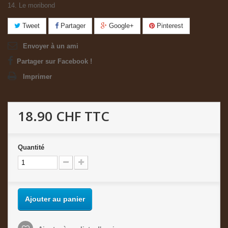
14. Le moribond
Tweet
Partager
Google+
Pinterest
Envoyer à un ami
Partager sur Facebook !
Imprimer
18.90 CHF
TTC
Quantité
Ajouter au panier