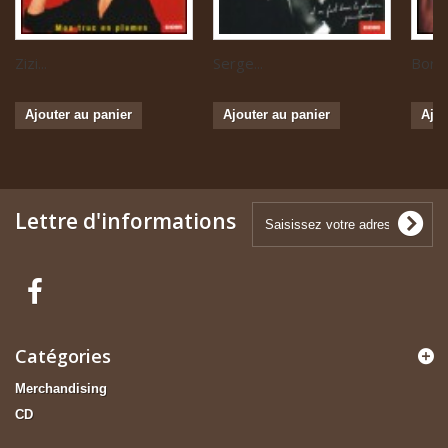
Zizi...
Serge...
Boris 
Ajouter au panier
Ajouter au panier
Ajou
Lettre d'informations
Catégories
Merchandising
CD