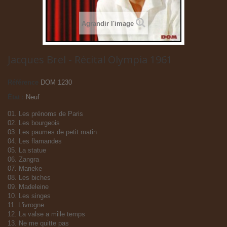
Agrandir l'image
Jacques Brel - Récital Olympia 1961
Référence
DOM 1230
État :
Neuf
01. Les prénoms de Paris
02. Les bourgeois
03. Les paumes de petit matin
04. Les flamandes
05. La statue
06. Zangra
07. Marieke
08. Les biches
09. Madeleine
10. Les singes
11. L'ivrogne
12. La valse a mille temps
13. Ne me quitte pas