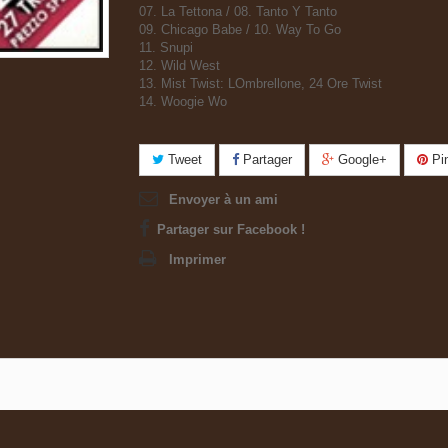
07. La Tettona / 08. Tanto Y Tanto
09. Chicago Babe / 10. Way To Go
11. Snupi
12. Wild West
13. Mist Twist: LOmbrellone, 24 Ore Twist
14. Woogie Wo
Tweet
Partager
Google+
Pin
Envoyer à un ami
Partager sur Facebook !
Imprimer