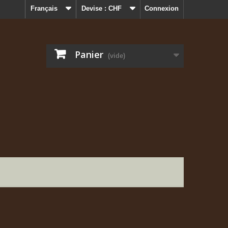
Français
Devise :
CHF
Connexion
Panier
(vide)