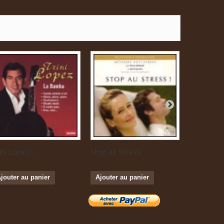
ini Lopez...
Stop au Stress
Musique...
jouter au panier
Ajouter au panier
Ajouter a