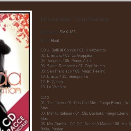
Encantada - Compilation
Référence
SMX 185
État :
Neuf
CD 1  Balli di Coppia / 01. Il Valzerotto
02. Emiliana / 03. La Grappina
04. Tangone / 05. Penso A Te
06. Sweet Romance / 07. Ogni Attimo
08. San Francisco / 09. Magic Feeling
10. Emilas / 11. Siempre Tu
12. El Curero
13. La Valchira
CD 2
01. The Joker / 02. Cha Cha Mix : Fuego Eterno, No 
Mas
03. Menito Italiano / 04. Mix Bachata: Fuego Eterno,
Mas
05. Mix Cumbia: Olè Olè, Noche A Madrid / 06. Mix
Baila, Pasion