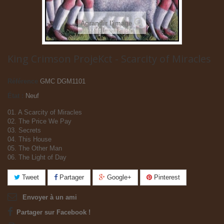
Agrandir l'image
King Crimson ProjeKct - Scarcity of Miracles
Référence
GMC DGM1101
État :
Neuf
01. A Scarcity of Miracles
02. The Price We Pay
03. Secrets
04. This House
05. The Other Man
06. The Light of Day
Tweet
Partager
Google+
Pinterest
Envoyer à un ami
Partager sur Facebook !