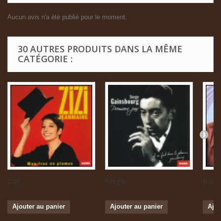
Aucun avis n'a été publié pour le moment.
30 AUTRES PRODUITS DANS LA MÊME
CATÉGORIE :
Zizi...
Serge...
Boris 
Ajouter au panier
Ajouter au panier
Ajou