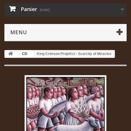
Panier
(vide)
MENU
CD
King Crimson ProjeKct - Scarcity of Miracles