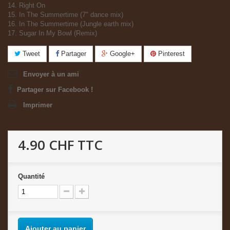
14. Right On
15. In The Summertime (7" dance mix)
16. In The Summertime (Jungle earth mix)
17. Sugar In My Bowl (Remix)
Tweet
Partager
Google+
Pinterest
Envoyer à un ami
Partager sur Facebook !
Imprimer
4.90 CHF
TTC
Quantité
Ajouter au panier