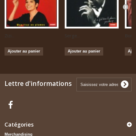
Zizi...
Serge...
Boris 
Ajouter au panier
Ajouter au panier
Ajou
Lettre d'informations
Catégories
Merchandising