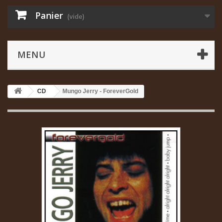
Panier
(vide)
MENU
CD
Mungo Jerry - ForeverGold