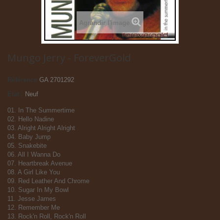
Agrandir l'image
Mungo Jerry - ForeverGold
Référence
GA 2701292
État :
Neuf
01. In The Summertime
02. Hello Nadine
03. Alright Alright Alright
04. Baby Jump
05. Snakebite
06. All I Wanna Do
07. Heartbreak Avenue
08. A Girl Like You
09. Red Leather And Chrome
10. Sugar In My Bowl
11. Jesse James
12. Remember Me
13. Rock'n Roll, Rock'n Roll