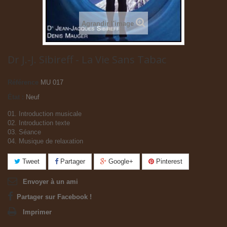
Agrandir l'image
Dr J.-J. Sibireff - La Vie Sans Tabac
Référence
MU 017
État :
Neuf
01. Introduction musicale
02. Introduction texte
03. Séance
04. Musique de relaxation
Tweet
Partager
Google+
Pinterest
Envoyer à un ami
Partager sur Facebook !
Imprimer