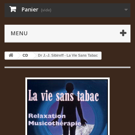
Panier
(vide)
MENU
CD
Dr J.-J. Sibireff - La Vie Sans Tabac