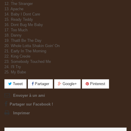
12. The Stranger
13. Apache
14. Baby I Dont Care
15. Ready Teddy
16. Dont Bug Me Baby
17. Too Much
18. Danny
19. Thatll Be The Day
20. Whole Lotta Shakin Goin' On
21. Early In The Morning
22. King Creole
23. Somebody Touched Me
24. I'll Try
25. My Babe
Tweet
Partager
Google+
Pinterest
Envoyer à un ami
Partager sur Facebook !
Imprimer