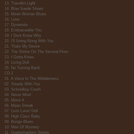
13. Travellin Light
14. Blue Suede Shoes
15. Mean Woman Blues
16. Love
17. Dynamite
18. Embraceable You
19. I Dont Know Why
20. I'll String Along With You
21. Thats My Desire
22. The Shrine On The Second Floor
23. I Gotta Know
24. Living Doll
25. No Turning Back
CD 2
01. A Voice In The Wildderness
02. Steady With You
03. Schoolboy Crush
04. Never Mind
05. Move It
06. Mean Streak
07. Livin Lovin' Doll
08. High Class Baby
09. Bongo Blues
10. Man Of Mystery
11. Quatermasters Stores