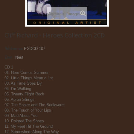
Agrandir l'image
Cliff Richard - Heroes Collection 2CD
Référence
PGDCD 107
État :
Neuf
CD 1
01. Here Comes Summer
02. Little Things Mean a Lot
03. As Time Goes By
04. I'm Walking
05. Twenty Flight Rock
06. Apron Strings
07. The Snake and The Bookworm
08. The Touch of Your Lips
09. Mad About You
10. Pointed Toe Shoes
11. My Feet Hit The Ground
12. Somewhere Along The Way